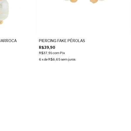
BARROCA
PIERCING FAKE PÉROLAS
R$39,90
R$37,91
com
Pix
6
x de
R$6,65
sem juros