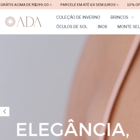
PARCELE EM ATÉ 6X SEM JUROS ✨
10% OFF com o cupom PRIMEIRACOMPRA
COLEÇÃO DE INVERNO
BRINCOS
ÓCULOS DE SOL
INOX
MONTE SEU