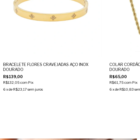
BRACELETE FLORES CRAVEJADAS AÇO INOX
COLAR CORDÃO
DOURADO
DOURADO
R$139,00
R$65,00
R$132,05
com
Pix
R$61,75
com
Pix
6
x de
R$23,17
sem juros
6
x de
R$10,83
sem