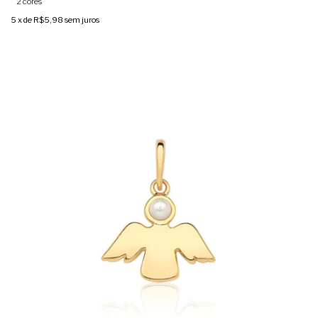
2 cores
5
x de
R$5,98
sem juros