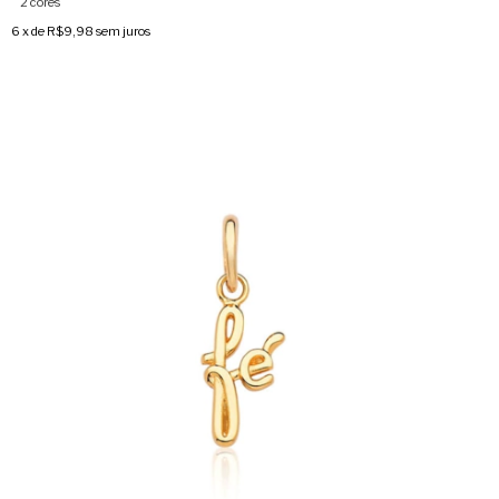
2 cores
6
x de
R$9,98
sem juros