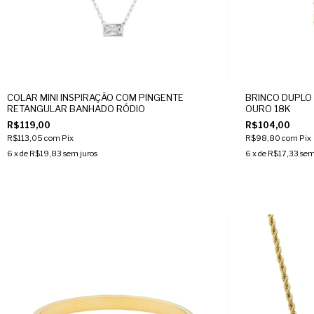
COLAR MINI INSPIRAÇÃO COM PINGENTE
BRINCO DUPLO
RETANGULAR BANHADO RÓDIO
OURO 18K
R$119,00
R$104,00
R$113,05
com
Pix
R$98,80
com
Pix
6
x de
R$19,83
sem juros
6
x de
R$17,33
sem