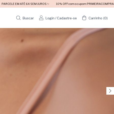
S ✨
10% OFF com o cupom PRIMEIRACOMPRA 🛍️
FRETE GRÁTIS ACIMA DE
Buscar
Login
/
Cadastre-se
Carrinho
(
0
)