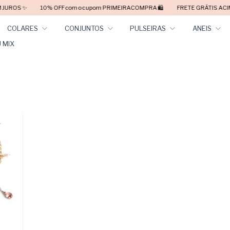
10% OFF com o cupom PRIMEIRACOMPRA 🛍️
FRETE GRÁTIS ACIMA DE R$19
COLARES
CONJUNTOS
PULSEIRAS
ANEIS
 MIX