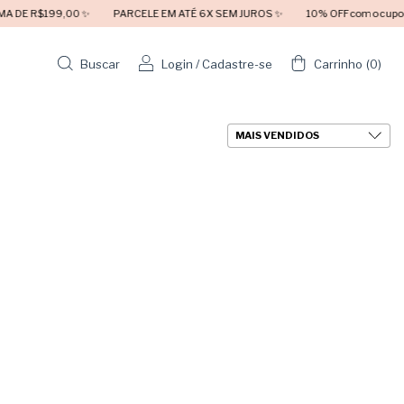
9,00 ✨
PARCELE EM ATÉ 6X SEM JUROS ✨
10% OFF com o cupom PRIMEIR
Buscar
Login
/
Cadastre-se
Carrinho
(
0
)