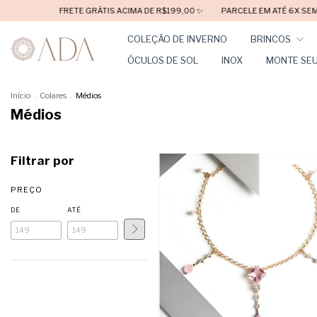
FRETE GRÁTIS ACIMA DE R$199,00 ✨
PARCELE EM ATÉ 6X SEM JUROS ✨
COLEÇÃO DE INVERNO
BRINCOS
ÓCULOS DE SOL
INOX
MONTE SEU
Início
.
Colares
.
Médios
Médios
Filtrar por
PREÇO
DE
ATÉ