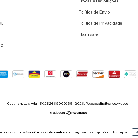
Trocas e Devoluções
Política de Envio
OL
Política de Privacidade
Flash sale
IX
Copyright Loja Ada - 50262668000185 - 2026. Todos os direitos reservados.
 por este site
você aceita o uso de cookies
para agilizar a sua experiência de compra.
E