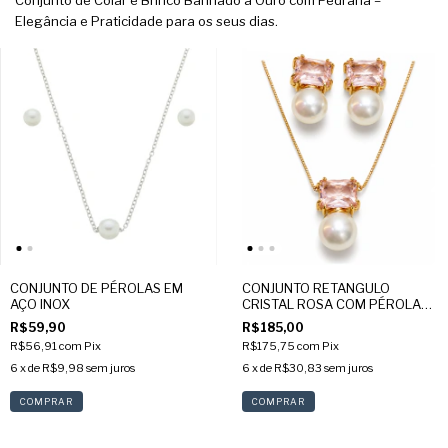
Conjunto de Colar e Brinco Banhado a Ouro com Pedraria –
Elegância e Praticidade para os seus dias.
CONJUNTO DE PÉROLAS EM
CONJUNTO RETANGULO
AÇO INOX
CRISTAL ROSA COM PÉROLA
BANHADO OURO 18K
R$59,90
R$185,00
R$56,91
com
Pix
R$175,75
com
Pix
6
x de
R$9,98
sem juros
6
x de
R$30,83
sem juros