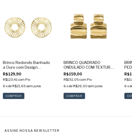
Brinco Redondo Banhado
BRINCO QUADRADO
BRI
a Ouro com Design
ONDULADO COM TEXTURA
PED
Orgânico
BANHADO NO OURO 18K
AMA
R$129,90
R$159,00
R$1
R$123,41
com
Pix
R$151,05
com
Pix
R$11
6
x de
R$21,65
sem juros
6
x de
R$26,50
sem juros
6
x d
ASSINE NOSSA NEWSLETTER