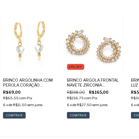
17
%
OFF
BRINCO ARGOLINHA COM
BRINCO ARGOLA FRONTAL
BRI
PEROLA CORAÇÃO
NAVETE ZIRCONIA
LUZ
BANHADO A OURO
BANHADO A OURO
BAN
R$69,00
R$198,00
R$165,00
R$5
R$65,55
com
Pix
R$156,75
com
Pix
R$5
6
x de
R$11,50
sem juros
6
x de
R$27,50
sem juros
6
x d