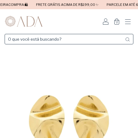
RA 🛍️
FRETE GRÁTIS ACIMA DE R$199,00 ✨
PARCELE EM ATÉ 6X SEM JU
0