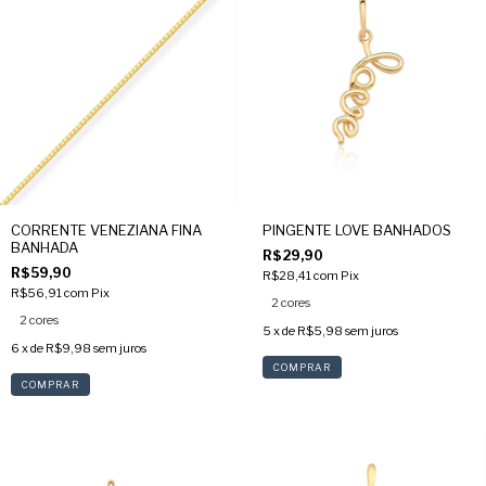
CORRENTE VENEZIANA FINA
PINGENTE LOVE BANHADOS
BANHADA
R$29,90
R$59,90
R$28,41
com
Pix
R$56,91
com
Pix
2 cores
2 cores
5
x de
R$5,98
sem juros
6
x de
R$9,98
sem juros
COMPRAR
COMPRAR